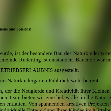
nens und Spielens!
 wurde, ist der besondere Bau des Naturkindergartens
emeinde Ruderting ist entstanden. Bauende war i
e BETRIEBSERLAUBNIS ausgestellt.
im Naturkindergarten Fühl dich wohl betreut.
, der die Neugierde und Kreativität Ihrer Kleinen 
en Team bieten wir eine liebevolle in die Natur e
ken entfalten. Von spannenden kreativen Projekten b
 individuelle Entwicklung Ihres Kindes im Mittelp