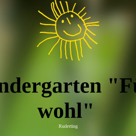
ndergarten "F
wohl"
Ruderting